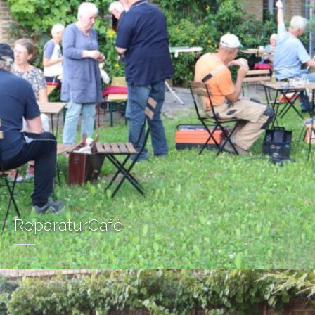
ReparaturCafé