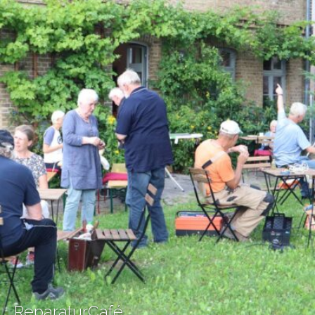
ReparaturCafé