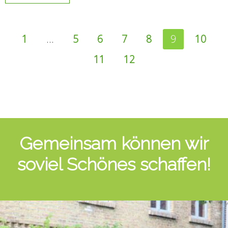
1
…
5
6
7
8
9
10
11
12
Gemeinsam können wir
soviel Schönes schaffen!