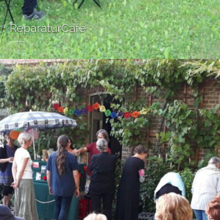
ReparaturCafé