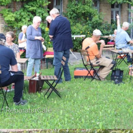
ReparaturCafé