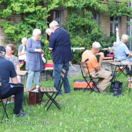
ReparaturCafé