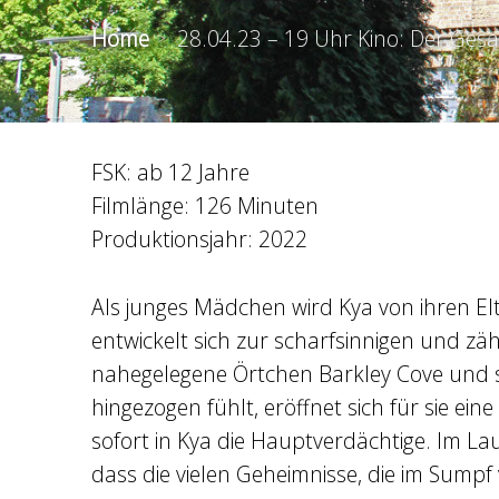
Home
28.04.23 – 19 Uhr Kino: Der Ges
FSK: ab 12 Jahre
Filmlänge: 126 Minuten
Produktionsjahr: 2022
Als junges Mädchen wird Kya von ihren Elt
entwickelt sich zur scharfsinnigen und 
nahegelegene Örtchen Barkley Cove und sc
hingezogen fühlt, eröffnet sich für sie ei
sofort in Kya die Hauptverdächtige. Im Lau
dass die vielen Geheimnisse, die im Sump