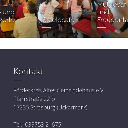
Mutgesa
o und
und
zerte
Spielecafé
Freudent
Kontakt
Förderkreis Altes Gemeindehaus e.V.
Pfarrstraße 22 b
17335 Strasburg (Uckermark)
Tel.: 039753 21675