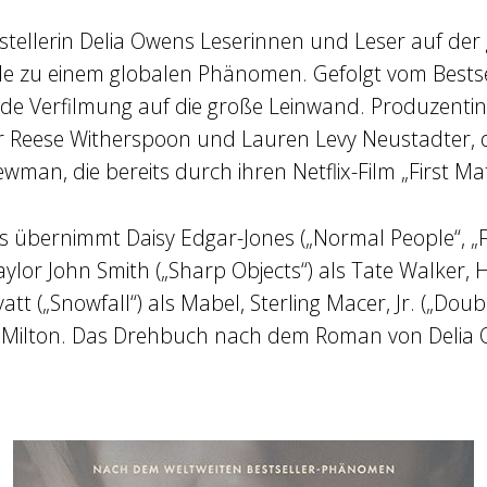
ftstellerin Delia Owens Leserinnen und Leser auf de
e zu einem globalen Phänomen. Gefolgt vom Bestse
nde Verfilmung auf die große Leinwand. Produze
 Reese Witherspoon und Lauren Levy Neustadter, das
Newman, die bereits durch ihren Netflix-Film „First M
s übernimmt Daisy Edgar-Jones („Normal People“, „F
or John Smith („Sharp Objects“) als Tate Walker, Ha
tt („Snowfall“) als Mabel, Sterling Macer, Jr. („Do
m Milton. Das Drehbuch nach dem Roman von Delia O