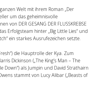
r ganzen Welt mit ihrem Roman „Der
ller um das geheimnisvolle
ntinnen von DER GESANG DER FLUSSKREBSE
 Erfolgsteam hinter „Big Little Lies“ und
atch“ ein starkes Ausrufezeichen setzte.
resh“) die Hauptrolle der Kya. Zum
rris Dickinson („The King’s Man – The
uble Down“) als Jumpin und David Strathairn
wens stammt von Lucy Alibar („Beasts of