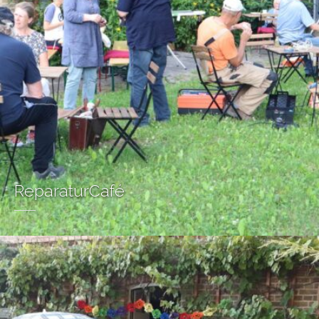
ReparaturCafé