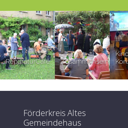
Kin
ReparaturCafé
Zusammensein
Kon
Förderkreis Altes
Gemeindehaus