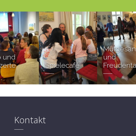
Mutgesa
o und
und
zerte
Spielecafé
Freudent
Kontakt