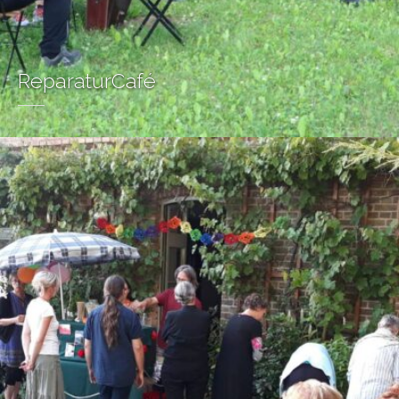
ReparaturCafé