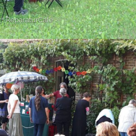
ReparaturCafé