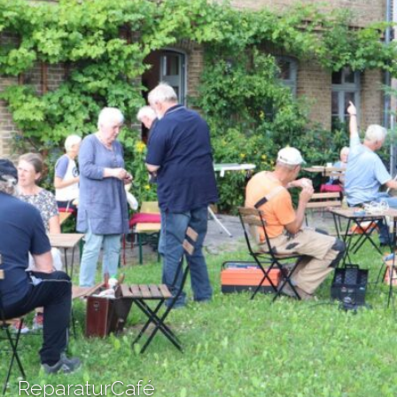
ReparaturCafé