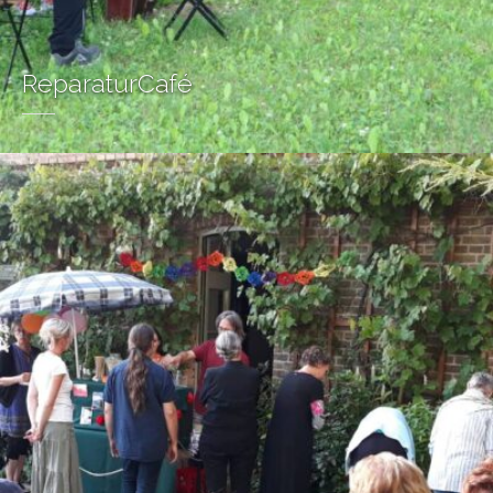
ReparaturCafé