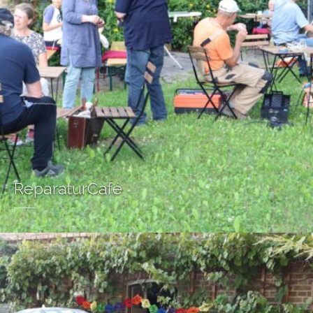
ReparaturCafé