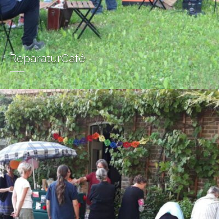
ReparaturCafé