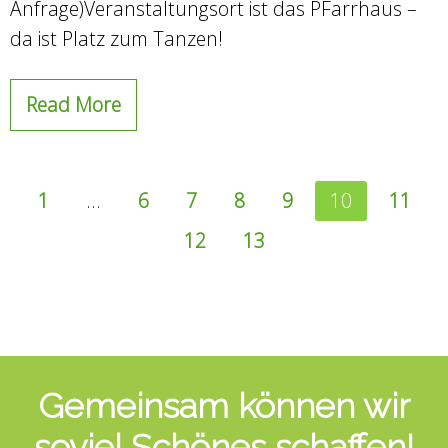
Anfrage)Veranstaltungsort ist das PFarrhaus –
da ist Platz zum Tanzen!
Read More
1
…
6
7
8
9
10
11
12
13
Gemeinsam können wir
soviel Schönes schaffen!