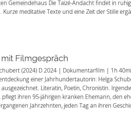
ten Gemeindehaus Die Taizé-Andacht findet in ruhig
Kurze meditative Texte und eine Zeit der Stille erg
“ mit Filmgespräch
a Schubert (2024) D 2024 | Dokumentarfilm | 1h 40mi
tdeckung einer Jahrhundertautorin: Helga Schuber
usgezeichnet. Literatin, Poetin, Chronistin. Irge
t, pflegt ihren 95-jährigen kranken Ehemann, den 
vergangenen Jahrzehnten, jeden Tag an ihren Gesch