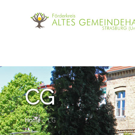
CG
Home
CG