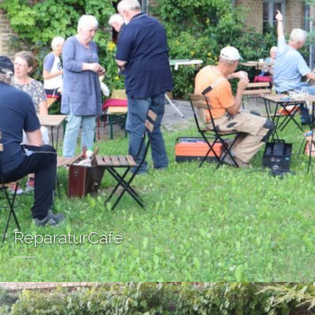
ReparaturCafé