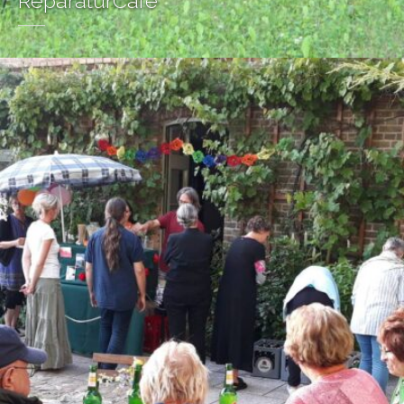
ReparaturCafé